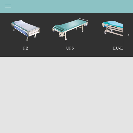
UPS
>
（电动检查床）
PB
UPS
EU-EU1
简而不凡！