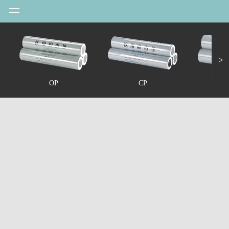
>
RP
OP
CP
（再生浆）